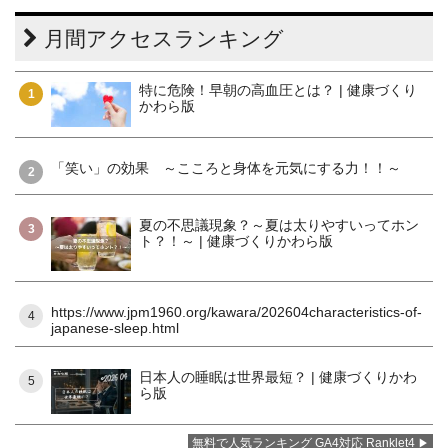
月間アクセスランキング
特に危険！早朝の高血圧とは？ | 健康づくり
1
かわら版
「笑い」の効果 ～こころと身体を元気にする力！！～
2
夏の不思議現象？～夏は太りやすいってホン
3
ト？！～ | 健康づくりかわら版
https://www.jpm1960.org/kawara/202604characteristics-of-
4
japanese-sleep.html
日本人の睡眠は世界最短？ | 健康づくりかわ
5
ら版
無料で人気ランキング GA4対応 Ranklet4