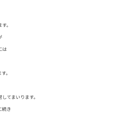
ます。
が
には
ます。
。
営してまいります。
に続き