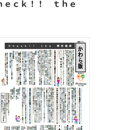
Ｃｈｅｃｋ！！ ｔｈｅ