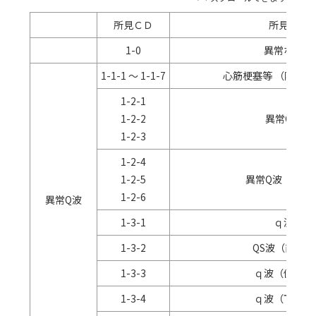
所見ＣＤ
所見名
1-0
異常なし
1-1-1 ～ 1-1-7
心筋梗塞等 （陳旧性
1-2-1
1-2-2
異常
Q
波
1-2-3
1-2-4
1-2-5
異常
Q
波（下壁
1-2-6
異常
Q
波
1-3-1
ｑ波
1-3-2
QS波（前壁）
1-3-3
ｑ波（側壁）
1-3-4
ｑ波（下壁）