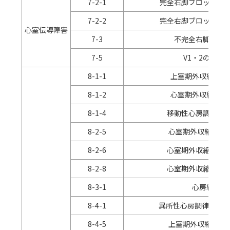
7-2-1
完全右脚ブロック（
7-2-2
完全右脚ブロック（
心室伝導障害
7-3
不完全右脚ブロ
7-5
V1・
2
の
RR'
型
8-1-1
上室期外収縮（頻
8-1-2
心室期外収縮（頻
8-1-4
移動性心房調律（
8-2-5
心室期外収縮（
2
連
8-2-6
心室期外収縮（多
8-2-8
心室期外収縮（
Ro
8-3-1
心房細動
8-4-1
異所性心房調律 （ほ
8-4-5
上室期外収縮（
2
連