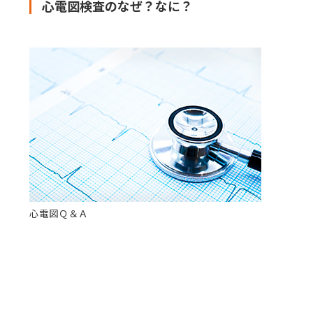
心電図検査のなぜ？なに？
心電図Ｑ＆Ａ