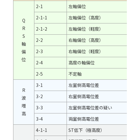
不
2-1
左軸偏位
整
2-1-1
左軸偏位（高度）
脈
Q
R
2-1-2
左軸偏位（軽度）
S
2-2
右軸偏位（高度）
軸
2-3
右軸偏位（軽度）
偏
位
2-4
高度の軸偏位
2-5
不定軸
3-1
左室側高電位差
R
3-2
右室側高電位差
波
増
3-3
左室側高電位差の疑い
高
3-4
両室側高電位差
4-1-1
ST低下（極高度）