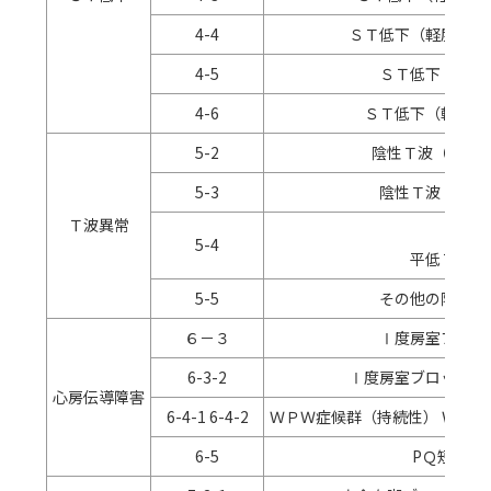
4-4
ＳＴ低下（軽度非虚
4-5
ＳＴ低下（軽微
4-6
ＳＴ低下（軽微正
5-2
陰性Ｔ波（中等
5-3
陰性Ｔ波（軽度
Ｔ波異常
5-4
平低Ｔ波
5-5
その他の陰性Ｔ
６－３
Ⅰ度房室ブロッ
6-3-2
Ⅰ度房室ブロック（
心房伝導障害
6-4-1 6-4-2
ＷＰＷ症候群（持続性） ＷＰ
6-5
PＱ短縮