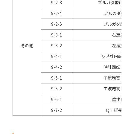
9-2-3
ブルガダ型
(
ｃｏｖ
9-2-4
ブルガダ型
(
Ｓ
9-2-5
ブルガダ型の疑
9-3-1
右房負荷
その他
9-3-2
左房負荷
9-4-1
反時計回転（正
9-4-2
時計回転（正常
9-5-1
Ｔ波増高（高度
9-5-2
Ｔ波増高（軽度
9-6-1
陰性Ｕ波
9-7-2
ＱＴ延長の疑