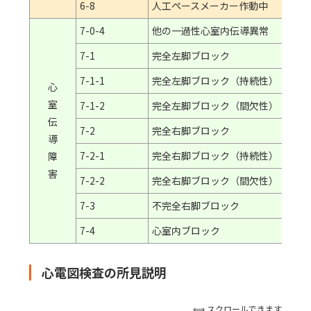
6-8
人工ペースメーカー作動中
7-0-4
他の一過性心室内伝導異常
7-1
完全左脚ブロック
7-1-1
完全左脚ブロック（持続性）
心
室
7-1-2
完全左脚ブロック（間欠性）
伝
7-2
完全右脚ブロック
導
7-2-1
完全右脚ブロック（持続性）
障
害
7-2-2
完全右脚ブロック（間欠性）
7-3
不完全右脚ブロック
7-4
心室内ブロック
心電図検査の所見説明
⟺ スクロールできます