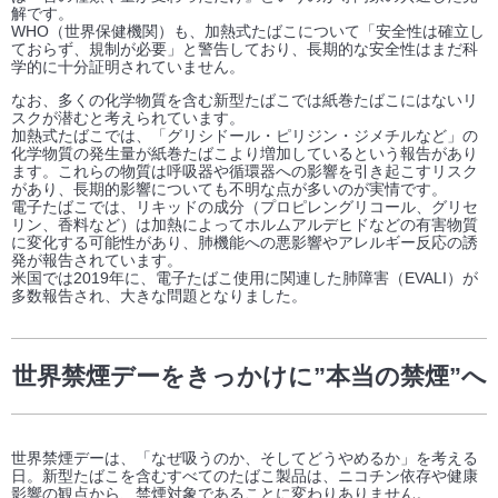
解です。
WHO（世界保健機関）も、加熱式たばこについて「安全性は確立し
ておらず、規制が必要」と警告しており、長期的な安全性はまだ科
学的に十分証明されていません。
なお、多くの化学物質を含む新型たばこでは紙巻たばこにはないリ
スクが潜むと考えられています。
加熱式たばこでは、「グリシドール・ピリジン・ジメチルなど」の
化学物質の発生量が紙巻たばこより増加しているという報告があり
ます。これらの物質は呼吸器や循環器への影響を引き起こすリスク
があり、長期的影響についても不明な点が多いのが実情です。
電子たばこでは、リキッドの成分（プロピレングリコール、グリセ
リン、香料など）は加熱によってホルムアルデヒドなどの有害物質
に変化する可能性があり、肺機能への悪影響やアレルギー反応の誘
発が報告されています。
米国では2019年に、電子たばこ使用に関連した肺障害（EVALI）が
多数報告され、大きな問題となりました。
世界禁煙デーをきっかけに”本当の禁煙”へ
世界禁煙デーは、「なぜ吸うのか、そしてどうやめるか」を考える
日。新型たばこを含むすべてのたばこ製品は、ニコチン依存や健康
影響の観点から、禁煙対象であることに変わりありません。