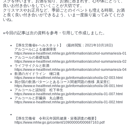
スクを伴います。お酒を知り、お酒に呑まれず、心や体にとって、
良いお付き合いをしていくことが大切です。
クリスマスやお正月など、季節ごとのイベントも増える時期。お酒
と長く良い付き合いができるよう、いま一度振り返ってみてくださ
いね。
※今回の記事は次の資料を参考・引用して作成しました。
【厚生労働省e-ヘルスネット】 (最終閲覧：2021年10月18日)
アルコールによる健康障害
https://www.e-healthnet.mhlw.go.jp/information/alcohol-summaries/a-01
アルコールの基礎知識
https://www.e-healthnet.mhlw.go.jp/information/alcohol-summaries/a-02
ライフサイクルと飲酒
https://www.e-healthnet.mhlw.go.jp/information/alcohol-summaries/a-04
飲酒のガイドライン 樋口進
https://www.e-healthnet.mhlw.go.jp/information/alcohol/a-02-003.html
我が国の飲酒パターンとあるコース関連問題の推移 真栄里仁
https://www.e-healthnet.mhlw.go.jp/information/alcohol/a-06-001.html
アルコールと認知症 松下幸生
https://www.e-healthnet.mhlw.go.jp/information/alcohol/a-01-007.html
アルコールと肝臓病 丸山勝也
https://www.e-healthnet.mhlw.go.jp/information/alcohol/a-01-002.html
【厚生労働省 令和元年国民健康・栄養調査の概要】
https://www.mhlw.go.jp/content/10900000/000687163.pdf