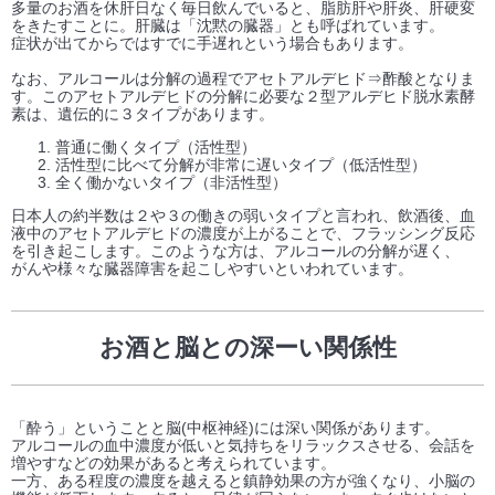
多量のお酒を休肝日なく毎日飲んでいると、脂肪肝や肝炎、肝硬変
をきたすことに。肝臓は「沈黙の臓器」とも呼ばれています。
症状が出てからではすでに手遅れという場合もあります。
なお、アルコールは分解の過程でアセトアルデヒド⇒酢酸となりま
す。このアセトアルデヒドの分解に必要な２型アルデヒド脱水素酵
素は、遺伝的に３タイプがあります。
普通に働くタイプ（活性型）
活性型に比べて分解が非常に遅いタイプ（低活性型）
全く働かないタイプ（非活性型）
日本人の約半数は２や３の働きの弱いタイプと言われ、飲酒後、血
液中のアセトアルデヒドの濃度が上がることで、フラッシング反応
を引き起こします。このような方は、アルコールの分解が遅く、
がんや様々な臓器障害を起こしやすいといわれています。
お酒と脳との深ーい関係性
「酔う」ということと脳(中枢神経)には深い関係があります。
アルコールの血中濃度が低いと気持ちをリラックスさせる、会話を
増やすなどの効果があると考えられています。
一方、ある程度の濃度を越えると鎮静効果の方が強くなり、小脳の