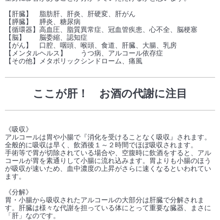
【肝臓】 脂肪肝、肝炎、肝硬変、肝がん
【膵臓】 膵炎、糖尿病
【循環器】高血圧、脂質異常症、冠血管疾患、心不全、脳梗塞
【脳】 脳委縮、認知症
【がん】 口腔、咽頭、喉頭、食道、肝臓、大腸、乳房
【メンタルヘルス】 うつ病、アルコール依存症
【その他】メタボリックシンドローム、痛風
ここが肝！ お酒の代謝に注目
《吸収》
アルコールは胃や小腸で『消化を受けることなく吸収』されます。
全般的に吸収は早く、飲酒後１～２時間でほぼ吸収されます。
手術等で胃が切除されている場合や、空腹時に飲酒をすると、アル
コールが胃を素通りして小腸に流れ込みます。胃よりも小腸のほう
が吸収が速いため、血中濃度の上昇がさらに速くなるといわれてい
ます。
《分解》
胃・小腸から吸収されたアルコールの大部分は肝臓で分解されま
す。肝臓は様々な代謝を担っている体にとって重要な臓器、まさに
「肝」なのです。