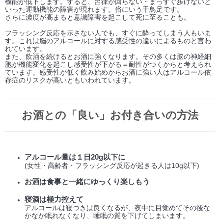
機能が低下します。すると、呂律が回らない・まっすぐ歩けないと
いった運動機能の障害が現れます。俗にいう千鳥足です。
さらに濃度が高まると意識障害を起こして死に至ることも。
フラッシング反応を示さない人でも、すぐに酔ってしまう人もいま
す。これは脳のアルコールに対する感受性の違いによるものと言わ
れています。
また、飲酒を続けるとお酒に強くなります。その多くは脳の神経細
胞が機能変化を起こし感受性が下がる＝耐性がつくからと考えられ
ています。感受性が低く飲み始めからお酒に強い人はアルコール依
存症のリスクが高いともいわれています。
お酒との「良い」お付き合いの方法
アルコール量は１日20g以下に
(女性・高齢者・フラッシング反応が起きる人は10g以下)
お酒は食事と一緒にゆっくり楽しもう
寝酒は極力控えて
アルコールは寝つきは良くなるが、夜中に目覚めてその後な
かなか眠れなくなり、睡眠の質を下げてしまいます。