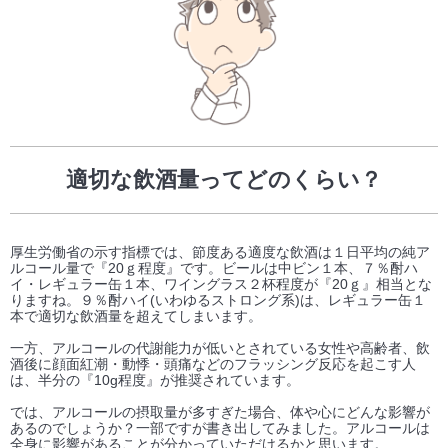
適切な飲酒量ってどのくらい？
厚生労働省の示す指標では、節度ある適度な飲酒は１日平均の純ア
ルコール量で『20ｇ程度』です。ビールは中ビン１本、７％酎ハ
イ・レギュラー缶１本、ワイングラス２杯程度が『20ｇ』相当とな
りますね。９％酎ハイ(いわゆるストロング系)は、レギュラー缶１
本で適切な飲酒量を超えてしまいます。
一方、アルコールの代謝能力が低いとされている女性や高齢者、飲
酒後に顔面紅潮・動悸・頭痛などのフラッシング反応を起こす人
は、半分の『10g程度』が推奨されています。
では、アルコールの摂取量が多すぎた場合、体や心にどんな影響が
あるのでしょうか？一部ですが書き出してみました。アルコールは
全身に影響があることが分かっていただけるかと思います。