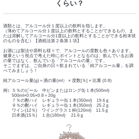
くらい？
酒類とは、アルコール分１度以上の飲料を指します。
（薄めてアルコール分１度以上の飲料とすることができるもの、ま
たは溶解してアルコール分1度以上の飲料とすることができる粉末状
のものを含む）【酒税法第２条第１項】
お酒には製法や原料も様々で、アルコールの度数も色々あります。
健康という視点で考えた時にポイントとなるのは、飲んでいるお酒
の量ではなく、飲んでいる「アルコールの量」です。
そこでまずは、ご自身の日々飲まれている「純アルコール量」を調
べてみましょう！
純アルコール量(g)＝酒の量(ml） × 度数[％] × 比重 (0.8)
例）５％のビール 中ビンまたはロング缶１本(500ml)
500ml×0.05×0.8＝20g
７％の酎ハイ レギュラー缶１本(350ml) 19.6ｇ
９％の酎ハイ レギュラー缶１本(350ml) 25.2ｇ
ワイン(12％) ワイングラス１杯(120ml) 11.5ｇ
日本酒(15％) １合(180ml) 21.6ｇ