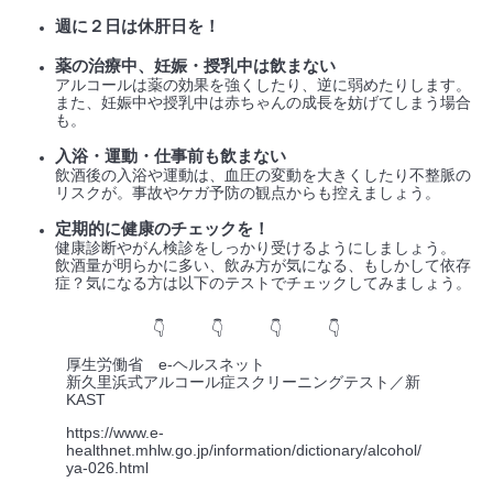
週に２日は休肝日を！
薬の治療中、妊娠・授乳中は飲まない
アルコールは薬の効果を強くしたり、逆に弱めたりします。
また、妊娠中や授乳中は赤ちゃんの成長を妨げてしまう場合
も。
入浴・運動・仕事前も飲まない
飲酒後の入浴や運動は、血圧の変動を大きくしたり不整脈の
リスクが。事故やケガ予防の観点からも控えましょう。
定期的に健康のチェックを！
健康診断やがん検診をしっかり受けるようにしましょう。
飲酒量が明らかに多い、飲み方が気になる、もしかして依存
症？気になる方は以下のテストでチェックしてみましょう。
👇 👇 👇 👇
厚生労働省 e-ヘルスネット
新久里浜式アルコール症スクリーニングテスト／新
KAST
https://www.e-
healthnet.mhlw.go.jp/information/dictionary/alcohol/
ya-026.html